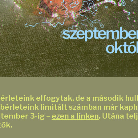
érleteink elfogytak, de a második hul
érleteink limitált számban már kaph
tember 3-ig –
ezen a linken
. Utána tel
tők.