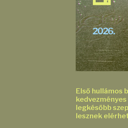
Első hullámos b
kedvezményes b
legkésőbb szep
lesznek elérhe