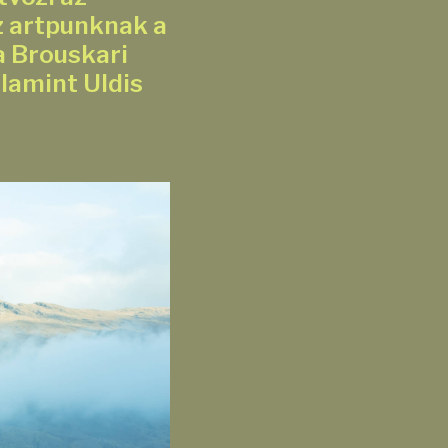
z artpunknak a
a Brouskari
lamint Uldis