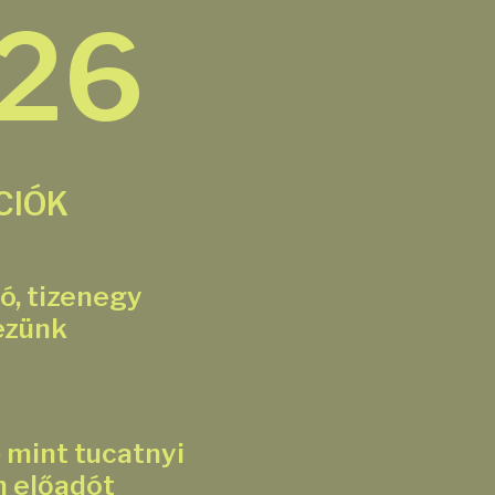
026
CIÓK
ó, tizenegy
ezünk
 mint tucatnyi
n előadót