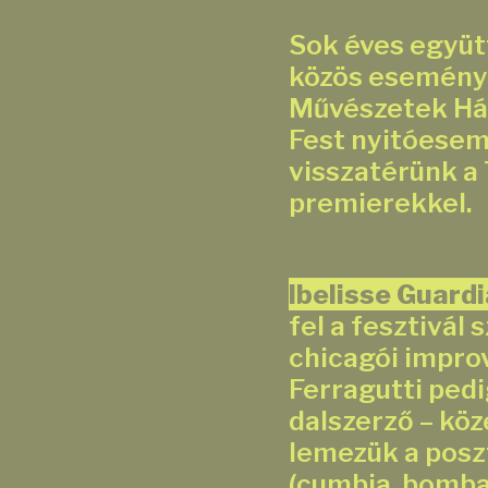
Sok éves együtt
közös eseményün
Művészetek Ház
Fest nyitóesem
visszatérünk a
premierekkel.
Ibelisse Guardi
fel a fesztivál
chicagói improv
Ferragutti pedi
dalszerző – kö
lemezük a poszt
(cumbia, bomba,