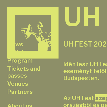
UH
UH FEST 202
News
Artists
Program
Idén lesz UH Fe
Tickets and
eseményt felöl
passes
Budapesten.
Venues
Partners
Az UH Fest
sze
országból és p
About us