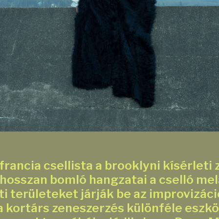
francia csellista a brooklyni kísérleti
s hosszan bomló hangzatai a cselló mel
ti területeket járják be az improvizáció
a kortárs zeneszerzés különféle eszkö