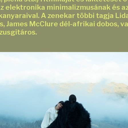
az elektronika minimalizmusának és a
kanyaraival. A zenekar többi tagja Lid
s, James McClure dél-afrikai dobos, va
szusgitáros.