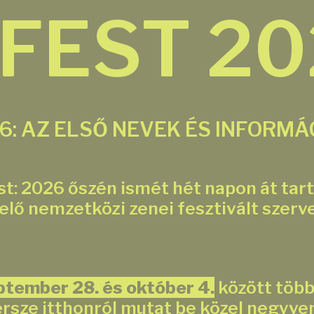
 FEST 2
6: AZ ELSŐ NEVEK ÉS INFORMÁ
st: 2026 őszén ismét hét napon át tart
elő nemzetközi zenei fesztivált szerv
ptember 28. és október 4.
között több
ersze itthonról mutat be közel negyve