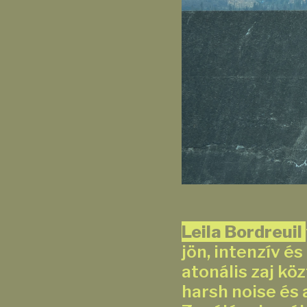
Leila Bordreuil
jön, intenzív é
atonális zaj köz
harsh noise és 