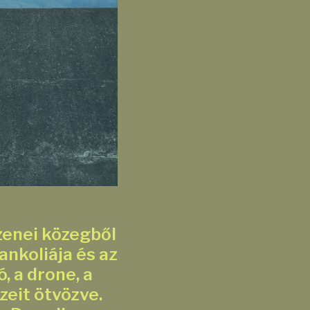
 zenei közegből
ankoliája és az
, a drone, a
zeit ötvözve.