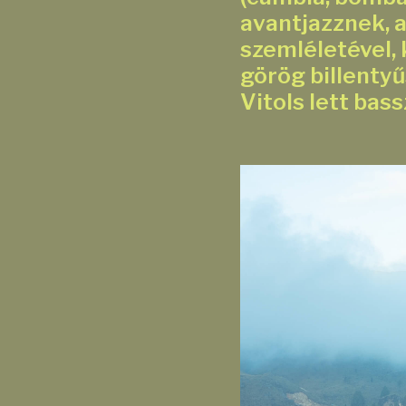
avantjazznek, 
szemléletével, 
görög billentyű
Vitols lett bas