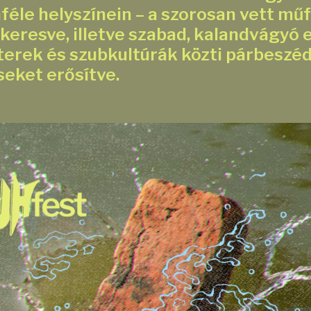
éle helyszínein – a szorosan vett műf
 keresve, illetve szabad, kalandvágyó
nterek és szubkultúrák közti párbeszé
eket erősítve.