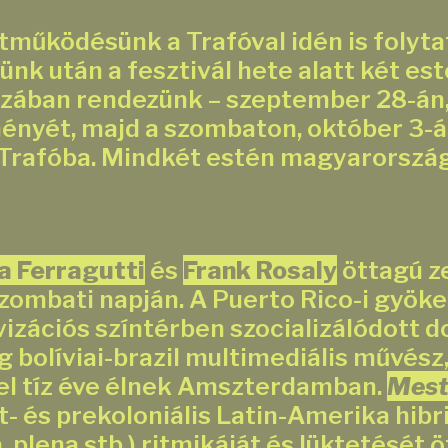
működésünk a Trafóval idén is folytató
k után a fesztivál hete alatt két esté
ában rendezünk – szeptember 28-án,
ényét, majd a szombaton, október 3-á
 Trafóba. Mindkét estén magyarország
a Ferragutti
és
Frank Rosaly
öttagú z
 szombati napján. A Puerto Rico-i gyöke
izációs színtérben szocializálódott d
g bolíviai-brazil multimediális művész
zel tíz éve élnek Amszterdamban.
Mest
- és prekoloniális Latin-Amerika hibri
 plena stb.) ritmikáját és lüktetését ö