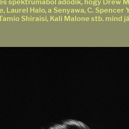
es spektrumából adódik, hogy Drew M
 Laurel Halo, a Senyawa, C. Spencer Ye
Tamio Shiraisi, Kali Malone stb. mind 