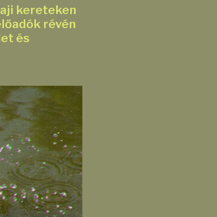
aji kereteken
 előadók révén
det és