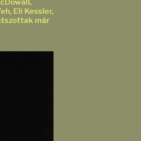
cDowall,
h, Eli Kessler,
játszottak már