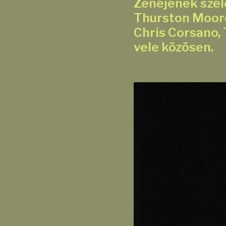
Zenéjének szél
Thurston Moore,
Chris Corsano, 
vele közösen.