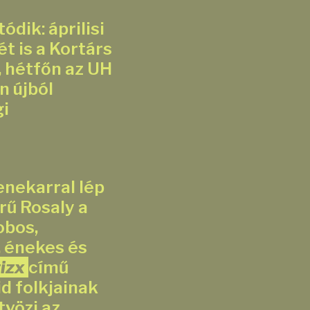
dik: áprilisi
t is a Kortárs
 hétfőn az UH
n újból
i
enekarral lép
rű Rosaly a
obos,
, énekes és
izx
című
d folkjainak
tvözi az