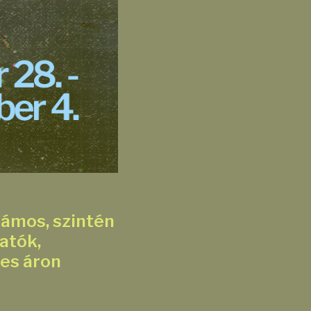
lámos, szintén
atók,
jes áron